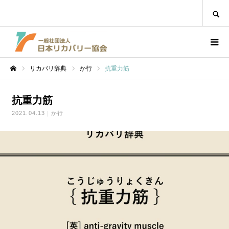
SEARCH
リカバリ辞典
か行
抗重力筋
ホーム
抗重力筋
2021.04.13
か行