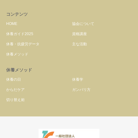
コンテンツ
HOME
協会について
休養ガイド2025
資格講座
休養・抗疲労データ
主な活動
休養メソッド
休養メソッド
休養の日
休養学
からだケア
ガンバリ方
切り替え術