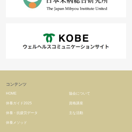
コンテンツ
HOME
協会について
休養ガイド2025
資格講座
休養・抗疲労データ
主な活動
休養メソッド